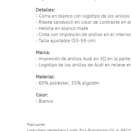
Detalles:
- Gorra en blanco con logotipo de los anillos
- Ribete sándwich en color de contraste en el
- Hebilla en blanco mate
- Cinta con impresión de anillos en el interior
- Talla ajustable (55-59 cm)
Marca:
- Impresión de anillos Audi en 3D en la part
- Logotipo de los anillos de Audi en relieve en
Material:
- 65% poliéster, 35% algodón
Color:
- Blanco
Fabricante:
cyber-Wear Heidelberg GmbH, Elsa-Brändström-Str. 4, 682