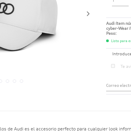
Audi ítem n
cyber-Wear 
Peso:
Listo para e
Introduc
Te av
llos de Audi es el accesorio perfecto para cualquier look infor