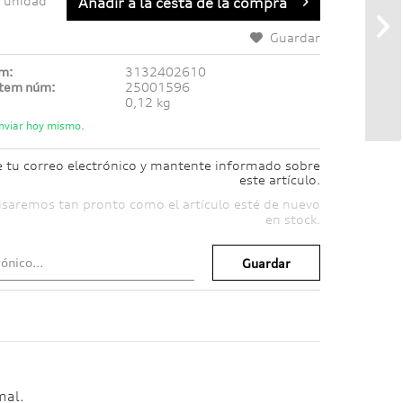
unidad
Añadir a
la cesta de la compra
Guardar
úm:
3132402610
ítem núm:
25001596
0,12 kg
nviar hoy mismo.
e tu correo electrónico y mantente informado sobre
este artículo.
isaremos tan pronto como el artículo esté de nuevo
en stock.
Guardar
mal.