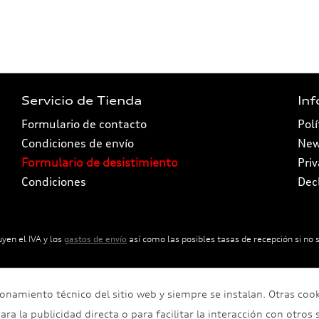
Servicio de Tienda
In
Formulario de contacto
Polí
Condiciones de envío
New
Formulario de desistimiento
Pri
Condiciones
Dec
uyen el IVA y los
gastos de envío
así como las posibles tasas de recepción si no s
cionamiento técnico del sitio web y siempre se instalan. Otras coo
ra la publicidad directa o para facilitar la interacción con otros s