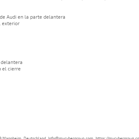
 de Audi en la parte delantera
 exterior
e delantera
 el cierre
29 Mannheim, Deutschland, Info@mycybergroup.com, https://mycybergroup.c