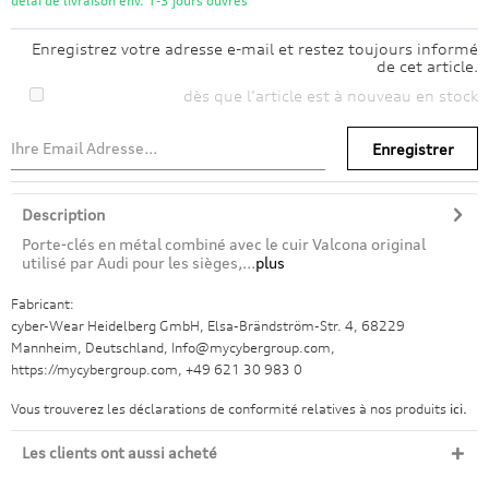
délai de livraison env. 1-3 jours ouvrés
Enregistrez votre adresse e-mail et restez toujours informé
de cet article.
dès que l’article est à nouveau en stock
Enregistrer
Description
Porte-clés en métal combiné avec le cuir Valcona original
utilisé par Audi pour les sièges,...
plus
Fabricant:
cyber-Wear Heidelberg GmbH, Elsa-Brändström-Str. 4, 68229
Mannheim, Deutschland, Info@mycybergroup.com,
https://mycybergroup.com, +49 621 30 983 0
Vous trouverez les déclarations de conformité relatives à nos produits
ici.
Les clients ont aussi acheté