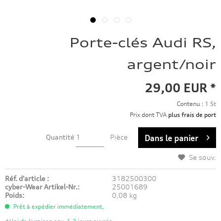
Porte-clés Audi RS,
argent/noir
29,00 EUR *
Contenu :
1 St
Prix dont TVA
plus frais de port
Quantité
Pièce
Dans le panier
Se souv.
Réf. d'article :
3182500300
cyber-Wear Artikel-Nr.:
25001689
Poids:
0,08 kg
Prêt à expédier immédiatement,