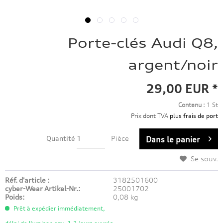
Porte-clés Audi Q8,
argent/noir
29,00 EUR *
Contenu :
1 St
Prix dont TVA
plus frais de port
Quantité
Pièce
Dans le panier
Se souv.
Réf. d'article :
3182501600
cyber-Wear Artikel-Nr.:
25001702
Poids:
0,08 kg
Prêt à expédier immédiatement,