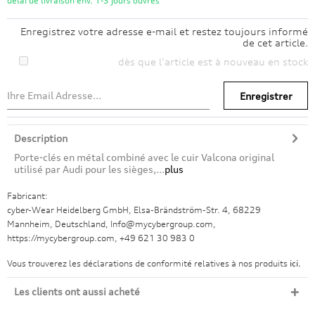
délai de livraison env. 1-3 jours ouvrés
Enregistrez votre adresse e-mail et restez toujours informé
de cet article.
dès que l’article est à nouveau en stock
Enregistrer
Description
Porte-clés en métal combiné avec le cuir Valcona original
utilisé par Audi pour les sièges,...
plus
Fabricant:
cyber-Wear Heidelberg GmbH, Elsa-Brändström-Str. 4, 68229
Mannheim, Deutschland, Info@mycybergroup.com,
https://mycybergroup.com, +49 621 30 983 0
Vous trouverez les déclarations de conformité relatives à nos produits
ici.
Les clients ont aussi acheté