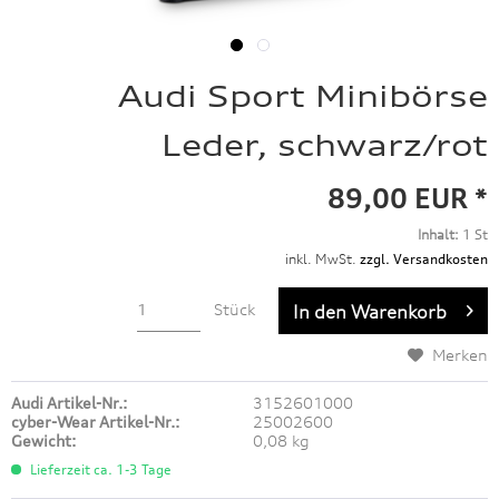
Audi Sport Minibörse
Leder, schwarz/rot
89,00 EUR *
Inhalt:
1 St
inkl. MwSt.
zzgl. Versandkosten
Stück
In den
Warenkorb
Merken
Audi Artikel-Nr.:
3152601000
cyber-Wear Artikel-Nr.:
25002600
Gewicht:
0,08 kg
Lieferzeit ca. 1-3 Tage