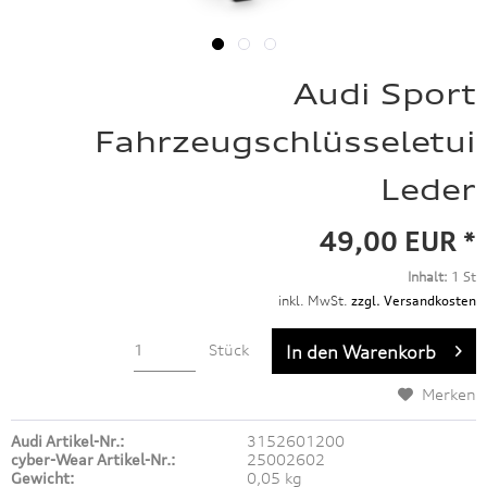
Audi Sport
Fahrzeugschlüsseletui
Leder
49,00 EUR *
Inhalt:
1 St
inkl. MwSt.
zzgl. Versandkosten
Stück
In den
Warenkorb
Merken
Audi Artikel-Nr.:
3152601200
cyber-Wear Artikel-Nr.:
25002602
Gewicht:
0,05 kg