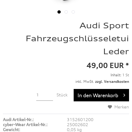
Audi Sport
Fahrzeugschlüsseletui
Leder
49,00 EUR *
Inhalt:
1 St
inkl. MwSt.
zzgl. Versandkosten
Stück
In den
Warenkorb
Merken
Audi Artikel-Nr.:
3152601200
cyber-Wear Artikel-Nr.:
25002602
Gewicht:
0,05 kg