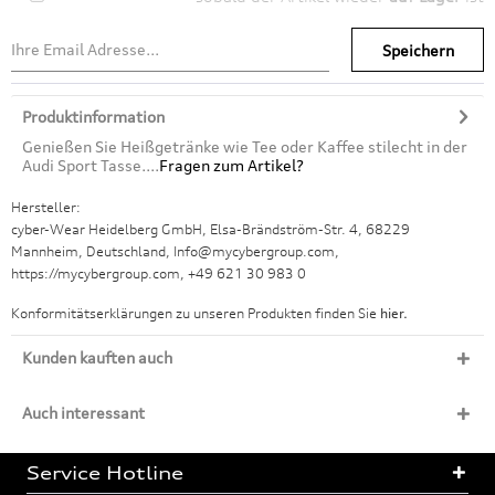
Speichern
Produktinformation
Genießen Sie Heißgetränke wie Tee oder Kaffee stilecht in der
Audi Sport Tasse....
Fragen zum Artikel?
Hersteller:
cyber-Wear Heidelberg GmbH, Elsa-Brändström-Str. 4, 68229
Mannheim, Deutschland, Info@mycybergroup.com,
https://mycybergroup.com, +49 621 30 983 0
Konformitätserklärungen zu unseren Produkten finden Sie
hier.
Kunden kauften auch
Auch interessant
Service Hotline