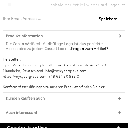
sobald der Artikel wieder
auf Lager
ist
Speichern
Produktinformation
Die Cap in Weiß mit Audi-Ringe Logo ist das perfekte
Accessoire zu jedem Casual Look....
Fragen zum Artikel?
Hersteller:
cyber-Wear Heidelberg GmbH, Elsa-Brändström-Str. 4, 68229
Mannheim, Deutschland, Info@mycybergroup.com,
https://mycybergroup.com, +49 621 30 983 0
Konformitätserklärungen zu unseren Produkten finden Sie
hier.
Kunden kauften auch
Auch interessant