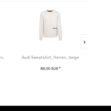
n,
Audi Sweatshirt, Herren, beige
Audi Hy
89,00 EUR *