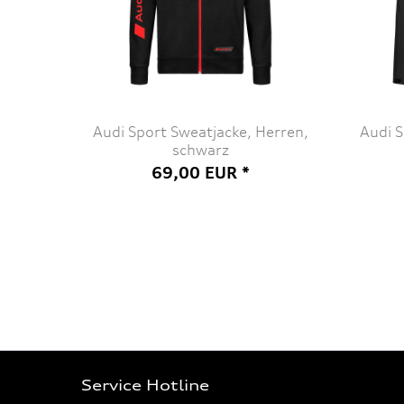
Audi Sport Sweatjacke, Herren,
Audi S
schwarz
69,00 EUR *
Service Hotline