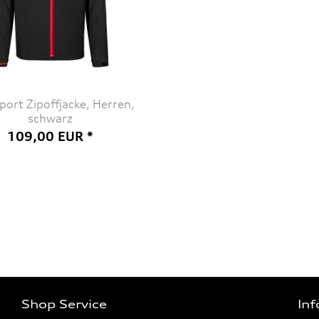
port Zipoffjacke, Herren,
schwarz
109,00 EUR *
Shop Service
In