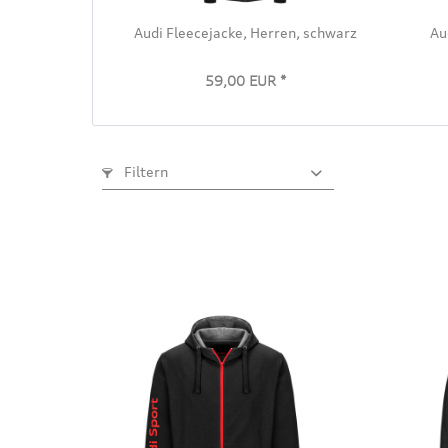
Audi Fleecejacke, Herren, schwarz
Au
59,00 EUR *
Filtern