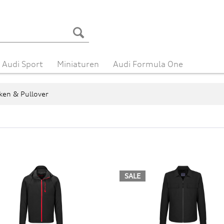
Audi Sport
Miniaturen
Audi Formula One
ken & Pullover
SALE