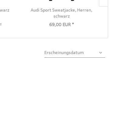
hwarz
Audi Sport Sweatjacke, Herren,
Audi Stepp
schwarz
69,00 EUR *
*