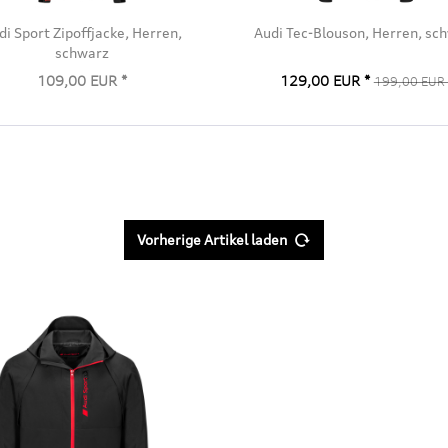
di Sport Zipoffjacke, Herren,
Audi Tec-Blouson, Herren, sc
schwarz
109,00 EUR *
129,00 EUR *
199,00 EUR 
Vorherige Artikel laden