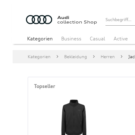
Audi
collection Shop
Kategorien
Business
Casual
Active
Kategorien
Bekleidung
Herren
Jac
Topseller