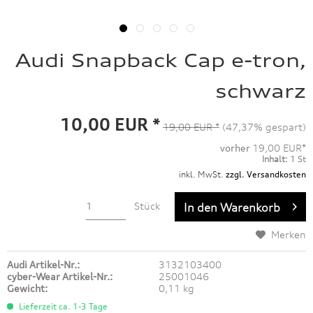
Audi Snapback Cap e-tron,
schwarz
10,00 EUR *
19,00 EUR *
(47,37% gespart)
vorher
19,00 EUR*
Inhalt:
1 St
inkl. MwSt.
zzgl. Versandkosten
Stück
In den
Warenkorb
Merken
Audi Artikel-Nr.:
3132103400
cyber-Wear Artikel-Nr.:
25001046
Gewicht:
0,11 kg
Lieferzeit ca. 1-3 Tage