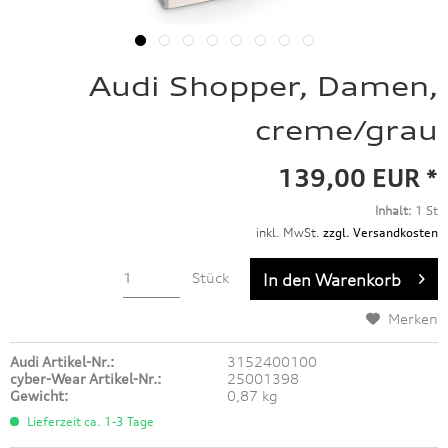
Audi Shopper, Damen,
creme/grau
139,00 EUR *
Inhalt:
1 St
inkl. MwSt.
zzgl. Versandkosten
Stück
In den
Warenkorb
Merken
Audi Artikel-Nr.:
3152400100
cyber-Wear Artikel-Nr.:
25001398
Gewicht:
0,87 kg
Lieferzeit ca. 1-3 Tage