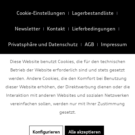
Cookie-Einstellungen
Lagerbestandliste
Newsletter
Kontakt
Lieferbedingungen
Privatsphäre und Datenschutz
AGB
Impressum
Diese Website benutzt Cookies, die für den technischen
Betrieb der Website erforderlich sind und stets gesetzt
werden. Andere Cookies, die den Komfort bei Benutzung
dieser Website erhöhen, der Direktwerbung dienen oder die
Interaktion mit anderen Websites und sozialen Netzwerken
vereinfachen sollen, werden nur mit Ihrer Zustimmung
gesetzt.
Konfigurieren
Alle akzeptieren