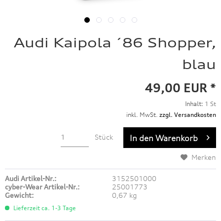
Audi Kaipola ´86 Shopper,
blau
49,00 EUR *
Inhalt:
1 St
inkl. MwSt.
zzgl. Versandkosten
Stück
In den
Warenkorb
Merken
Audi Artikel-Nr.:
3152501000
cyber-Wear Artikel-Nr.:
25001773
Gewicht:
0,67 kg
Lieferzeit ca. 1-3 Tage