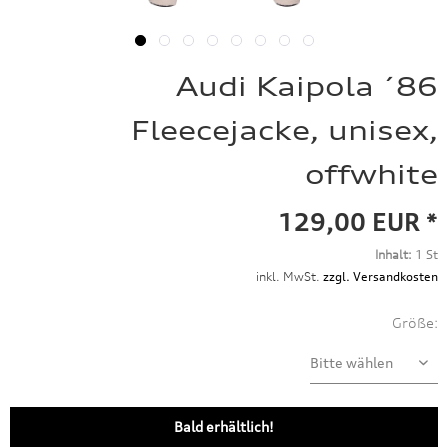
Audi Kaipola ´86
Fleecejacke, unisex,
offwhite
129,00 EUR *
Inhalt:
1 St
inkl. MwSt.
zzgl. Versandkosten
Größe:
Bald erhältlich!