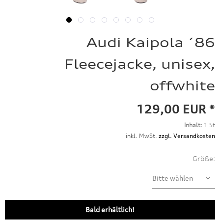
Audi Kaipola ´86
Fleecejacke, unisex,
offwhite
129,00 EUR *
Inhalt:
1 St
inkl. MwSt.
zzgl. Versandkosten
Größe:
Bald erhältlich!