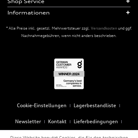
Shop Service
Informationen
* Alle Preise inkl. gesetzl. Mehrwertsteuer zzgl.
Versandkosten
und ggf.
Nachnahmegebühren, wenn nicht anders beschrieben.
Cookie-Einstellungen
Lagerbestandliste
Newsletter
Kontakt
Lieferbedingungen
Privatsphäre und Datenschutz
AGB
Impressum
Diese Website benutzt Cookies, die für den technischen