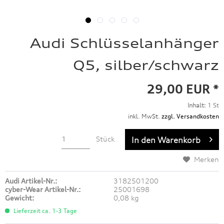
Audi Schlüsselanhänger
Q5, silber/schwarz
29,00 EUR *
Inhalt:
1 St
inkl. MwSt.
zzgl. Versandkosten
Stück
In den
Warenkorb
Merken
Audi Artikel-Nr.:
3182501200
cyber-Wear Artikel-Nr.:
25001698
Gewicht:
0,08 kg
Lieferzeit ca. 1-3 Tage