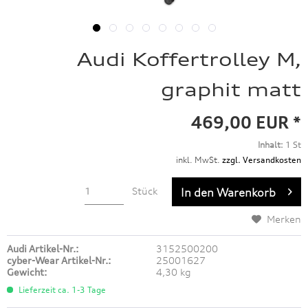
Audi Koffertrolley M,
graphit matt
469,00 EUR *
Inhalt:
1 St
inkl. MwSt.
zzgl. Versandkosten
Stück
In den
Warenkorb
Merken
Audi Artikel-Nr.:
3152500200
cyber-Wear Artikel-Nr.:
25001627
Gewicht:
4,30 kg
Lieferzeit ca. 1-3 Tage