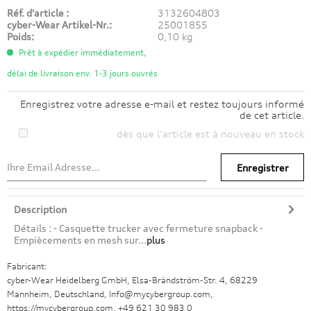
Réf. d'article :
3132604803
cyber-Wear Artikel-Nr.:
25001855
Poids:
0,10 kg
Prêt à expédier immédiatement,
délai de livraison env. 1-3 jours ouvrés
Enregistrez votre adresse e-mail et restez toujours informé
de cet article.
dès que l’article est à nouveau en stock
Enregistrer
Description
Détails : - Casquette trucker avec fermeture snapback -
Empiècements en mesh sur...
plus
Fabricant:
cyber-Wear Heidelberg GmbH, Elsa-Brändström-Str. 4, 68229
Mannheim, Deutschland, Info@mycybergroup.com,
https://mycybergroup.com, +49 621 30 983 0