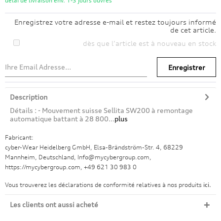
délai de livraison env. 1-3 jours ouvrés
Enregistrez votre adresse e-mail et restez toujours informé
de cet article.
dès que l’article est à nouveau en stock
Enregistrer
Description
Détails : - Mouvement suisse Sellita SW200 à remontage
automatique battant à 28 800...
plus
Fabricant:
cyber-Wear Heidelberg GmbH, Elsa-Brändström-Str. 4, 68229
Mannheim, Deutschland, Info@mycybergroup.com,
https://mycybergroup.com, +49 621 30 983 0
Vous trouverez les déclarations de conformité relatives à nos produits
ici.
Les clients ont aussi acheté