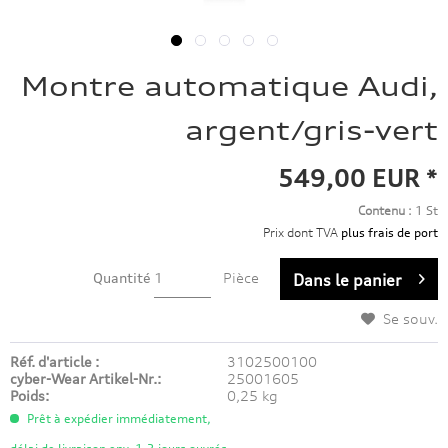
Montre automatique Audi,
argent/gris-vert
549,00 EUR *
Contenu :
1 St
Prix dont TVA
plus frais de port
Quantité
Pièce
Dans le panier
Se souv.
Réf. d'article :
3102500100
cyber-Wear Artikel-Nr.:
25001605
Poids:
0,25 kg
Prêt à expédier immédiatement,