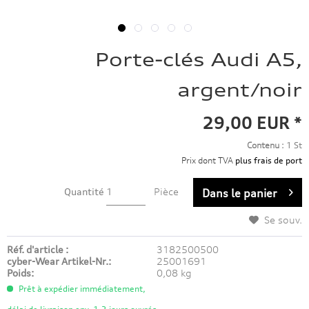
Porte-clés Audi A5,
argent/noir
29,00 EUR *
Contenu :
1 St
Prix dont TVA
plus frais de port
Quantité
Pièce
Dans le panier
Se souv.
Réf. d'article :
3182500500
cyber-Wear Artikel-Nr.:
25001691
Poids:
0,08 kg
Prêt à expédier immédiatement,