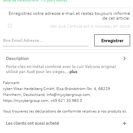
délai de livraison env. 1-3 jours ouvrés
Enregistrez votre adresse e-mail et restez toujours informé
de cet article.
dès que l’article est à nouveau en stock
Enregistrer
Description
Porte-clés en métal combiné avec le cuir Valcona original
utilisé par Audi pour les sièges,...
plus
Fabricant:
cyber-Wear Heidelberg GmbH, Elsa-Brändström-Str. 4, 68229
Mannheim, Deutschland, Info@mycybergroup.com,
https://mycybergroup.com, +49 621 30 983 0
Vous trouverez les déclarations de conformité relatives à nos produits
ici.
Les clients ont aussi acheté