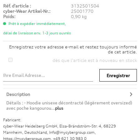
Réf. d'article :
3132501504
cyber-Wear Artikel-Nr.:
25001770
Poids:
0,90 kg
Prêt à expédier immédiatement,
délai de livraison env. 1-3 jours ouvrés
Enregistrez votre adresse e-mail et restez toujours informé
de cet article.
dès que l’article est à nouveau en stock
Enregistrer
Description
Détails : - Hoodie unisexe décontracté (légèrement oversized)
avec poche kangourou...
plus
Fabricant:
cyber-Wear Heidelberg GmbH, Elsa-Brändström-Str. 4, 68229
Mannheim, Deutschland, Info@mycybergroup.com,
https://mycybergroup.com, +49 621 30 983 0