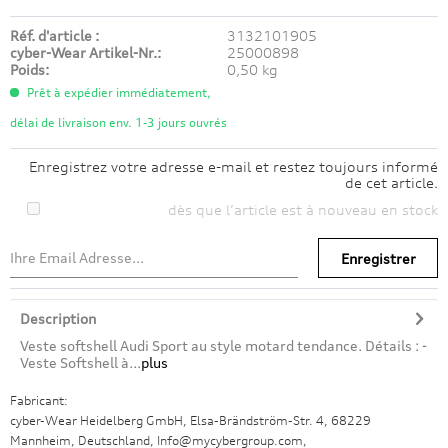
Réf. d'article :
3132101905
cyber-Wear Artikel-Nr.:
25000898
Poids:
0,50 kg
Prêt à expédier immédiatement,
délai de livraison env. 1-3 jours ouvrés
Enregistrez votre adresse e-mail et restez toujours informé
de cet article.
dès que l’article est à nouveau en stock
Enregistrer
Description
Veste softshell Audi Sport au style motard tendance. Détails : -
Veste Softshell à...
plus
Fabricant:
cyber-Wear Heidelberg GmbH, Elsa-Brändström-Str. 4, 68229
Mannheim, Deutschland, Info@mycybergroup.com,