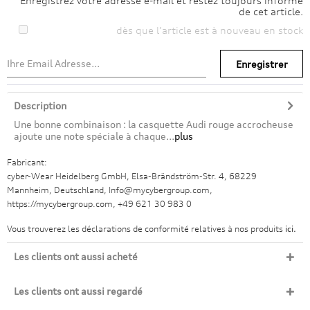
Enregistrez votre adresse e-mail et restez toujours informé
de cet article.
dès que l’article est à nouveau en stock
Enregistrer
Description
Une bonne combinaison : la casquette Audi rouge accrocheuse
ajoute une note spéciale à chaque...
plus
Fabricant:
cyber-Wear Heidelberg GmbH, Elsa-Brändström-Str. 4, 68229
Mannheim, Deutschland, Info@mycybergroup.com,
https://mycybergroup.com, +49 621 30 983 0
Vous trouverez les déclarations de conformité relatives à nos produits
ici.
Les clients ont aussi acheté
Les clients ont aussi regardé