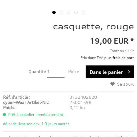
casquette, rouge
19,00 EUR *
Contenu :
1 St
Prix dont TVA
plus frais de port
Quantité
Pièce
Dans le panier
Se souv.
Réf. d'article :
3132402620
cyber-Wear Artikel-Nr.:
25001598
Poids:
0,12 kg
Prêt à expédier immédiatement,
délai de livraison env. 1-3 jours ouvrés