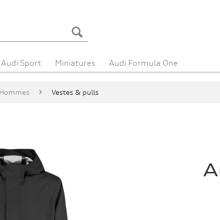
Audi Sport
Miniatures
Audi Formula One
Hommes
Vestes & pulls
A