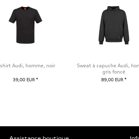
-shirt Audi, homme, noir
Sweat à capuche Audi, h
gris foncé
39,00 EUR *
89,00 EUR *
Assistance boutique
In