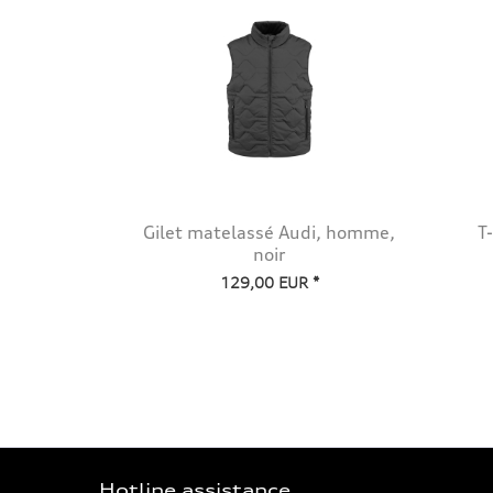
Gilet matelassé Audi, homme,
T
noir
129,00 EUR *
Hotline assistance