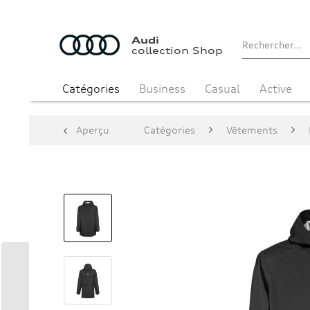
Audi
collection Shop
Catégories
Business
Casual
Active
Aperçu
Catégories
Vêtements