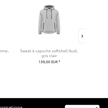
omme,
Sweat à capuche softshell Audi,
T-shirt 
gris clair
139,00 EUR *
formations