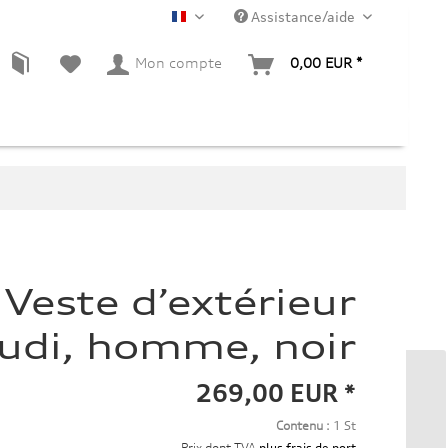
Assistance/aide
FR
Mon compte
0,00 EUR *
Veste d’extérieur
udi, homme, noir
269,00 EUR *
Contenu :
1 St
Prix dont TVA
plus frais de port