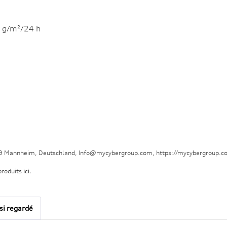
0 g/m²/24 h
29 Mannheim, Deutschland, Info@mycybergroup.com, https://mycybergroup.c
produits
ici.
ssi regardé