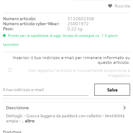
Ricorda
Numero articolo:
3132602306
Numero articolo cyber-Wear:
25001972
Peso:
0,22 kg
Pronto per la spedizione di oggi, tempo di consegna ca. 1-3 giorni
lavorativi
Inserisci il tuo indirizzo e-mail per rimanere informato su
questo articolo.
non appena l’articolo è nuovamente disponibile a
magazzino
Salva
Descrizione
Dettagli: - Giacca leggera da paddock con colletto - Vestibilità
ampia -...
altro
Produttore: