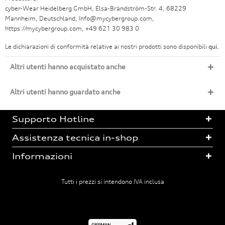
cyber-Wear Heidelberg GmbH, Elsa-Brändström-Str. 4, 68229
Mannheim, Deutschland, Info@mycybergroup.com,
https://mycybergroup.com, +49 621 30 983 0
Le dichiarazioni di conformità relative ai nostri prodotti sono disponibili
qui.
Altri utenti hanno acquistato anche
Altri utenti hanno guardato anche
Supporto Hotline
Assistenza tecnica in-shop
Informazioni
Tutti i prezzi si intendono IVA inclusa