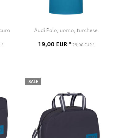
scuro
Audi Polo, uomo, turchese
19,00 EUR *
 *
29,00 EUR *
SALE