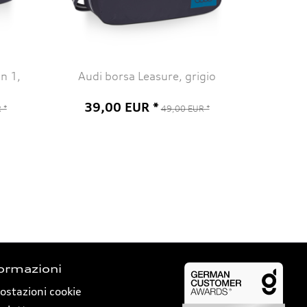
n 1,
Audi borsa Leasure, grigio
39,00 EUR *
 *
49,00 EUR *
ormazioni
ostazioni cookie