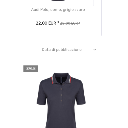
Audi Polo, uomo, grigio scuro
Audi Gi
22,00 EUR *
59,00
29,00 EUR *
SALE