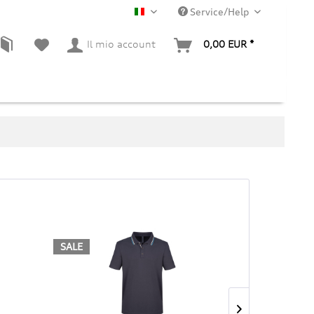
Service/Help
IT
Il mio account
0,00 EUR *
SALE
SALE