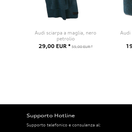
Audi sciarpa a maglia, nero
Audi 
petrolio
29,00 EUR *
19
55,00 EUR *
Supporto Hotline
Supporto telefonico e consulenza al: