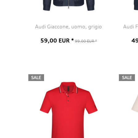
Audi Giaccone, uomo, grigio
Audi F
59,00 EUR *
49
99,00 EUR *
SALE
SALE