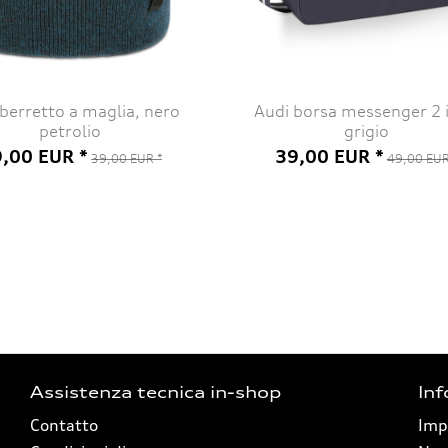
berretto a maglia, nero
Audi borsa messenger 2 i
petrolio
grigio
,00 EUR *
39,00 EUR *
39,00 EUR *
49,00 EUR
Assistenza tecnica in-shop
Inf
Contatto
Imp