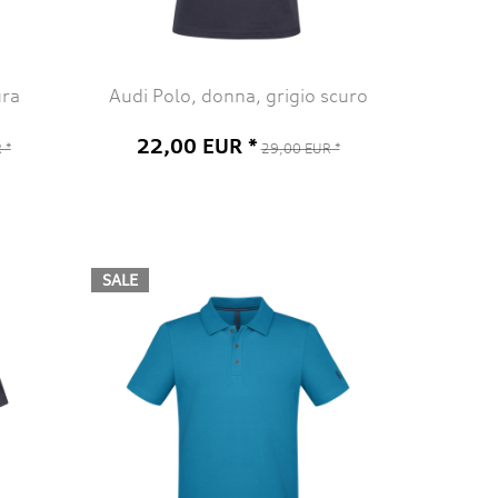
ura
Audi Polo, donna, grigio scuro
22,00 EUR *
 *
29,00 EUR *
SALE