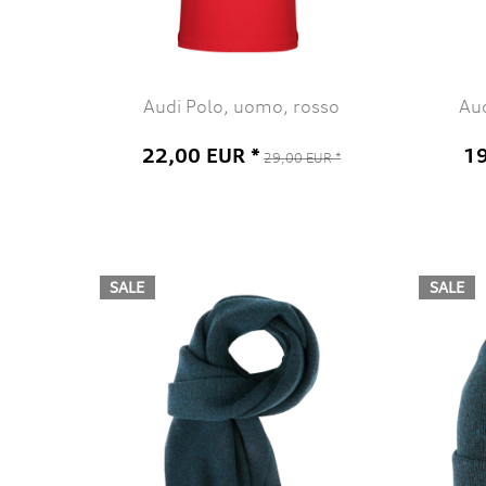
Audi Polo, uomo, rosso
Au
22,00 EUR *
19
29,00 EUR *
SALE
SALE