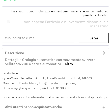
lavorativi
Inserisci il tuo indirizzo e-mail per rimanere informato su
questo articolo.
non appena l’articolo è nuovamente disponibile a
magazzino
Salva
Descrizione
Dettagli: - Orologio automatico con movimento svizzero
Sellita SW200 a carica automatica...
altro
Produttore:
cyber-Wear Heidelberg GmbH, Elsa-Brändström-Str. 4, 68229
Mannheim, Deutschland, Info@mycybergroup.com,
https://mycybergroup.com, +49 621 30 983 0
Le dichiarazioni di conformità relative ai nostri prodotti sono disponibili
qui.
Altri utenti hanno acquistato anche