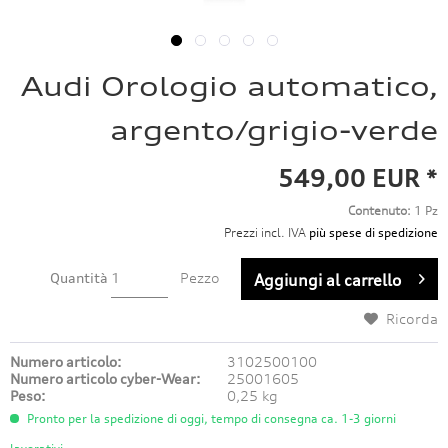
Audi Orologio automatico,
argento/grigio-verde
549,00 EUR *
Contenuto:
1 Pz
Prezzi incl. IVA
più spese di spedizione
Quantità
Pezzo
Aggiungi al carrello
Ricorda
Numero articolo:
3102500100
Numero articolo cyber-Wear:
25001605
Peso:
0,25 kg
Pronto per la spedizione di oggi, tempo di consegna ca. 1-3 giorni