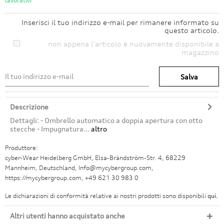
lavorativi
Inserisci il tuo indirizzo e-mail per rimanere informato su
questo articolo.
non appena l’articolo è nuovamente disponibile a
magazzino
Salva
Descrizione
Dettagli: - Ombrello automatico a doppia apertura con otto
stecche - Impugnatura...
altro
Produttore:
cyber-Wear Heidelberg GmbH, Elsa-Brändström-Str. 4, 68229
Mannheim, Deutschland, Info@mycybergroup.com,
https://mycybergroup.com, +49 621 30 983 0
Le dichiarazioni di conformità relative ai nostri prodotti sono disponibili
qui.
Altri utenti hanno acquistato anche