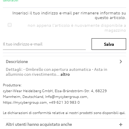
lavorativi
Inserisci il tuo indirizzo e-mail per rimanere informato su
questo articolo.
non appena l’articolo è nuovamente disponibile a
magazzino
Salva
Descrizione
Dettagli: - Ombrello con apertura automatica - Asta in
alluminio con rivestimento...
altro
Produttore:
cyber-Wear Heidelberg GmbH, Elsa-Brändström-Str. 4, 68229
Mannheim, Deutschland, Info@mycybergroup.com,
https://mycybergroup.com, +49 621 30 983 0
Le dichiarazioni di conformità relative ai nostri prodotti sono disponibili
qui.
Altri utenti hanno acquistato anche