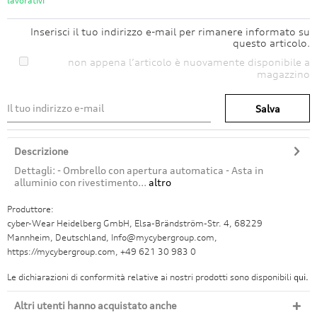
lavorativi
Inserisci il tuo indirizzo e-mail per rimanere informato su
questo articolo.
non appena l’articolo è nuovamente disponibile a
magazzino
Salva
Descrizione
Dettagli: - Ombrello con apertura automatica - Asta in
alluminio con rivestimento...
altro
Produttore:
cyber-Wear Heidelberg GmbH, Elsa-Brändström-Str. 4, 68229
Mannheim, Deutschland, Info@mycybergroup.com,
https://mycybergroup.com, +49 621 30 983 0
Le dichiarazioni di conformità relative ai nostri prodotti sono disponibili
qui.
Altri utenti hanno acquistato anche