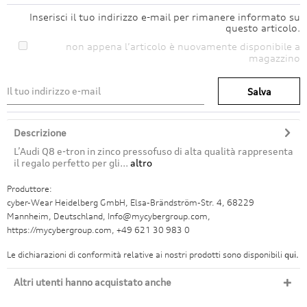
Inserisci il tuo indirizzo e-mail per rimanere informato su
questo articolo.
non appena l’articolo è nuovamente disponibile a
magazzino
Salva
Descrizione
L’Audi Q8 e-tron in zinco pressofuso di alta qualità rappresenta
il regalo perfetto per gli...
altro
Produttore:
cyber-Wear Heidelberg GmbH, Elsa-Brändström-Str. 4, 68229
Mannheim, Deutschland, Info@mycybergroup.com,
https://mycybergroup.com, +49 621 30 983 0
Le dichiarazioni di conformità relative ai nostri prodotti sono disponibili
qui.
Altri utenti hanno acquistato anche