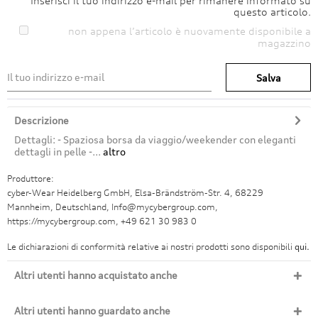
Inserisci il tuo indirizzo e-mail per rimanere informato su
questo articolo.
non appena l’articolo è nuovamente disponibile a
magazzino
Salva
Descrizione
Dettagli: - Spaziosa borsa da viaggio/weekender con eleganti
dettagli in pelle -...
altro
Produttore:
cyber-Wear Heidelberg GmbH, Elsa-Brändström-Str. 4, 68229
Mannheim, Deutschland, Info@mycybergroup.com,
https://mycybergroup.com, +49 621 30 983 0
Le dichiarazioni di conformità relative ai nostri prodotti sono disponibili
qui.
Altri utenti hanno acquistato anche
Altri utenti hanno guardato anche