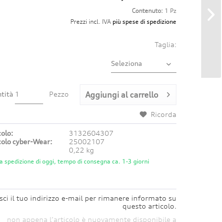
Contenuto:
1 Pz
Prezzi incl. IVA
più spese di spedizione
Taglia:
tità
Pezzo
Aggiungi al carrello
Ricorda
olo:
3132604307
olo cyber-Wear:
25002107
0,22 kg
a spedizione di oggi, tempo di consegna ca. 1-3 giorni
isci il tuo indirizzo e-mail per rimanere informato su
questo articolo.
non appena l’articolo è nuovamente disponibile a