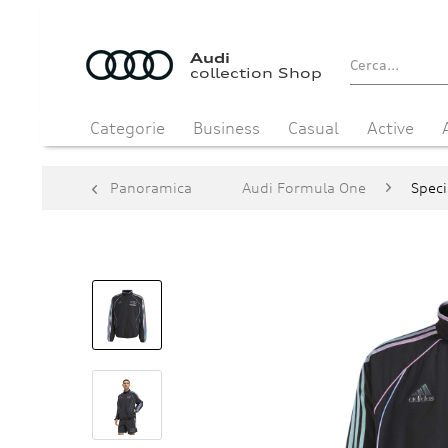
Audi
collection Shop
Categorie
Business
Casual
Active
Panoramica
Audi Formula One
Speci