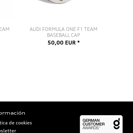
TEAM
AUDI FORMULA ONE F1 TEAM
BASEBALL CAP
50,00 EUR *
formación
tica de cookies
sletter