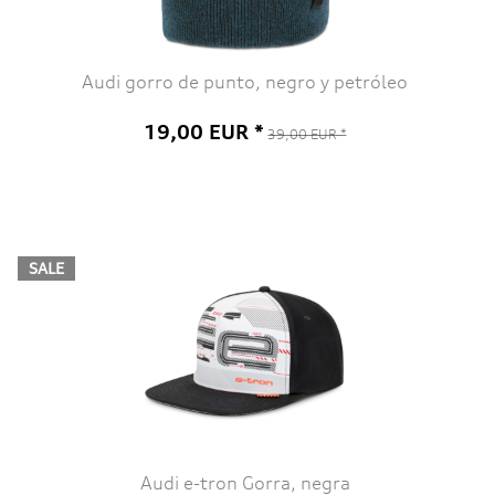
Audi gorro de punto, negro y petróleo
19,00 EUR *
39,00 EUR *
SALE
Audi e-tron Gorra, negra