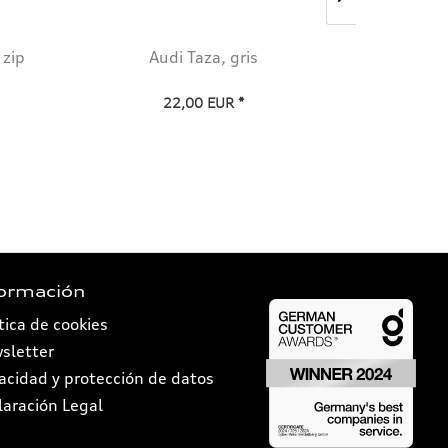
 zip
Audi Taza, gris
Aud
22,00 EUR *
formación
tica de cookies
sletter
vacidad y protección de datos
laración Legal