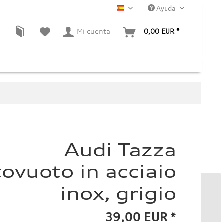
Ayuda
ES
Mi cuenta
0,00 EUR *
Audi Tazza
tovuoto in acciaio
inox, grigio
39,00 EUR *