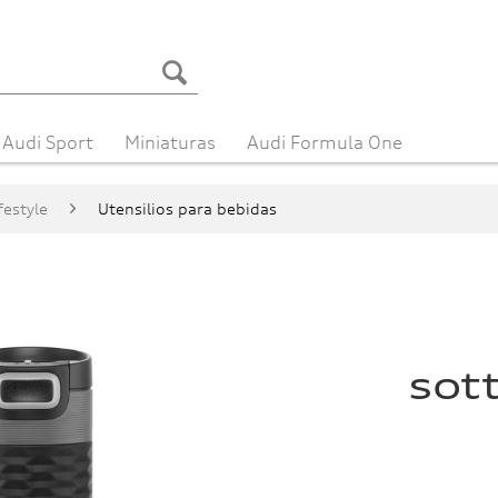
Audi Sport
Miniaturas
Audi Formula One
festyle
Utensilios para bebidas
sot