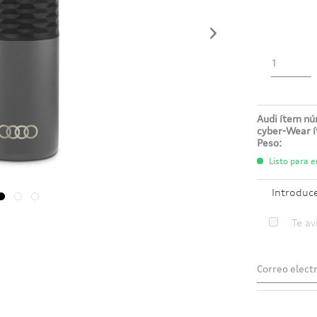
Audi ítem n
cyber-Wear 
Peso:
Listo para e
Introduc
Te av