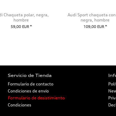
i Chaqueta polar, negra,
Audi Sport chaqueta con
hombre
negra, hombre
59,00 EUR *
109,00 EUR *
Servicio de Tienda
In
Formulario de contacto
Polí
Condiciones de envío
New
Formulario de desistimiento
Pri
Condiciones
Dec