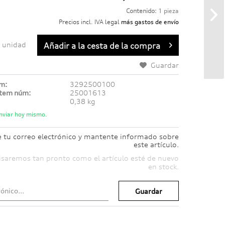
Contenido:
1 pieza
Precios incl. IVA legal
más gastos de envío
unidad
Añadir a
la cesta de la compra
Guardar
úm:
3292500100
ítem núm:
25001613
0,38 kg
nviar hoy mismo.
e tu correo electrónico y mantente informado sobre
este artículo.
isaremos tan pronto como el artículo esté de nuevo
en stock.
Guardar