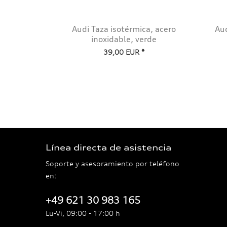
Audi Taza isotérmica, acero
Aud
inoxidable, verde
39,00 EUR *
Línea directa de asistencia
Soporte y asesoramiento por teléfono
en:
+49 621 30 983 165
Lu-Vi, 09:00 - 17:00 h