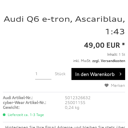
Audi Q6 e-tron, Ascariblau,
1:43
49,00 EUR *
Inhalt:
1 St
inkl. MwSt.
zzgl. Versandkosten
Stück
In den
Warenkorb
Merken
Audi Artikel-Nr.:
5012326632
cyber-Wear Artikel-Nr.:
25001155
Gewicht:
0,24 kg
Lieferzeit ca. 1-3 Tage
Hinterlegen Sie Ihre Email Adresse und bleiben Sie stets über