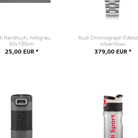
i Handtuch, hellgrau,
Audi Chronograph Edelst
50x100cm
silber/blau
25,00 EUR *
379,00 EUR *