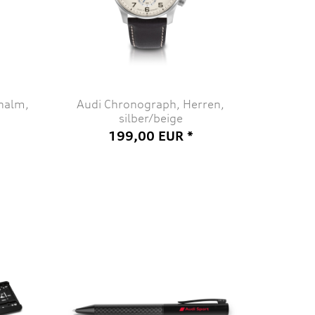
halm,
Audi Chronograph, Herren,
silber/beige
199,00 EUR *