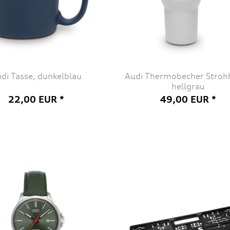
di Tasse, dunkelblau
Audi Thermobecher Stroh
hellgrau
22,00 EUR *
49,00 EUR *