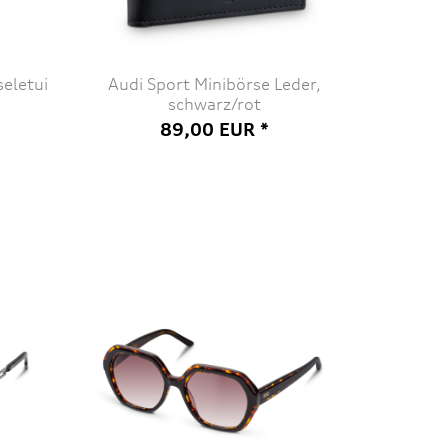
eletui
Audi Sport Minibörse Leder,
schwarz/rot
89,00 EUR *