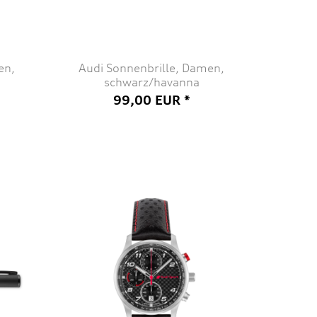
en,
Audi Sonnenbrille, Damen,
schwarz/havanna
99,00 EUR *