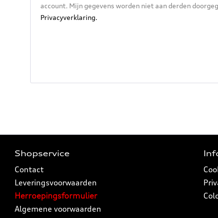
account. Mijn gegevens worden niet aan derden doorgege
Privacyverklaring.
Shopservice
In
Contact
Coo
Leveringsvoorwaarden
Pri
Herroepingsformulier
Col
Algemene voorwaarden