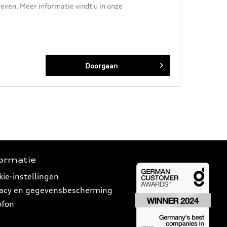
ven. Meer informatie vindt u in onze
Doorgaan
formatie
kie-instellingen
vacy en gegevensbescherming
ofon