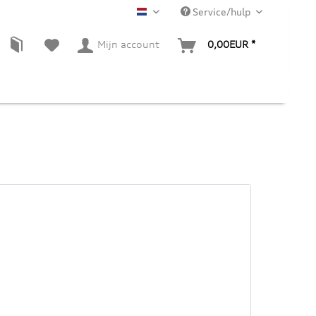
Service/hulp
NL
Mijn account
0,00EUR *