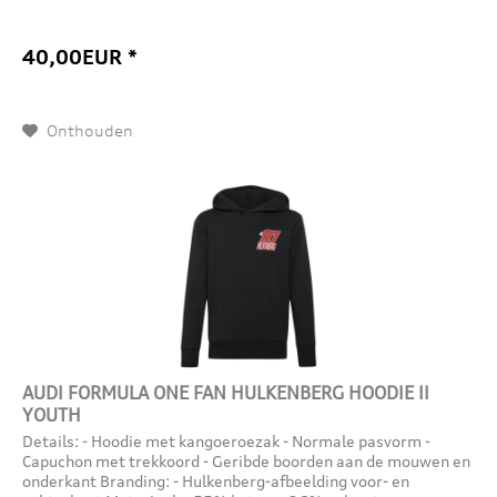
40,00EUR *
Onthouden
AUDI FORMULA ONE FAN HULKENBERG HOODIE II
YOUTH
Details: - Hoodie met kangoeroezak - Normale pasvorm -
Capuchon met trekkoord - Geribde boorden aan de mouwen en
onderkant Branding: - Hulkenberg-afbeelding voor- en