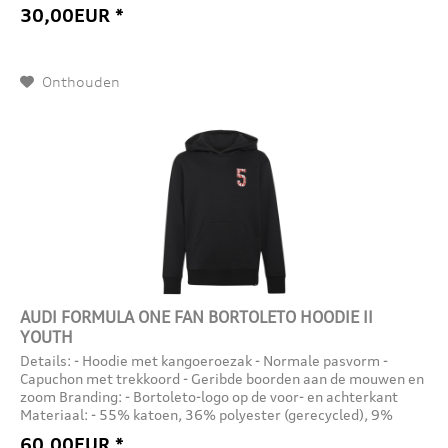
30,00EUR *
Onthouden
AUDI FORMULA ONE FAN BORTOLETO HOODIE II
YOUTH
Details: - Hoodie met kangoeroezak - Normale pasvorm -
Capuchon met trekkoord - Geribde boorden aan de mouwen en
zoom Branding: - Bortoleto-logo op de voor- en achterkant
Materiaal: - 55% katoen, 36% polyester (gerecycled), 9%
viscose...
60,00EUR *