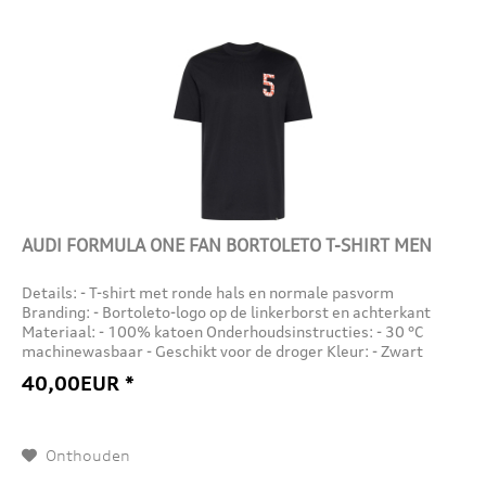
AUDI FORMULA ONE FAN BORTOLETO T-SHIRT MEN
Details: - T-shirt met ronde hals en normale pasvorm
Branding: - Bortoleto-logo op de linkerborst en achterkant
Materiaal: - 100% katoen Onderhoudsinstructies: - 30 °C
machinewasbaar - Geschikt voor de droger Kleur: - Zwart
40,00EUR *
Onthouden