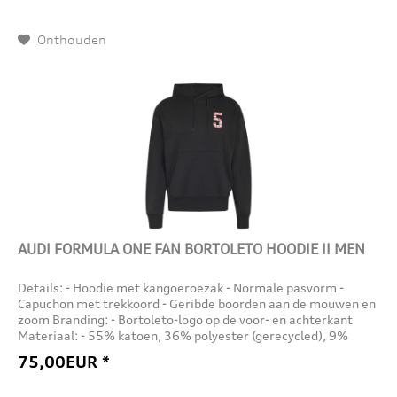
Onthouden
AUDI FORMULA ONE FAN BORTOLETO HOODIE II MEN
Details: - Hoodie met kangoeroezak - Normale pasvorm -
Capuchon met trekkoord - Geribde boorden aan de mouwen en
zoom Branding: - Bortoleto-logo op de voor- en achterkant
Materiaal: - 55% katoen, 36% polyester (gerecycled), 9%
viscose...
75,00EUR *