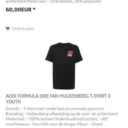
achterkant Materiaal: - 55% katoen, 36% polyester
(gerecycled), 9%...
60,00EUR *
Onthouden
AUDI FORMULA ONE FAN HULKENBERG T-SHIRT II
YOUTH
Details: - T-shirt met ronde hals en normale pasvorm
Branding: - Hulkenberg-afbeelding op de voor- en achterkant
Materiaal: - 100% katoen Onderhoudsinstructies: - 40°
machinewas - Geschikt voor de droger Kleur: - Zwart