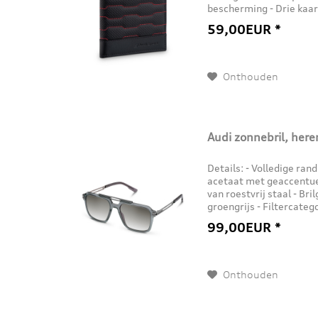
bescherming - Drie kaar
insteekvakken - Eén gaas
59,00EUR *
Onthouden
Audi zonnebril, here
Details: - Volledige ra
acetaat met geaccentue
van roestvrij staal - Bri
groengrijs - Filtercatego
brillenkoker en...
99,00EUR *
Onthouden