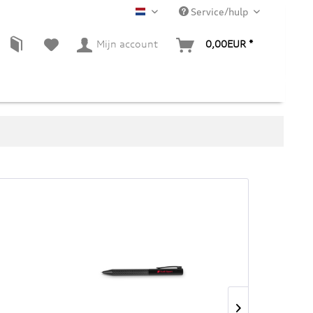
Service/hulp
NL
Mijn account
0,00EUR *