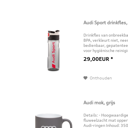
Audi Sport drinkfles
Drinkfles van onbreekbaa
BPA, verkleurt niet, ne
bedienbaar, gepatentee
voor hygiënische reinigi
vaatwasserbestendig, c
29,00EUR *
Onthouden
Audi mok, grijs
Details: - Hoogwaardig
fluweelzacht mat opper
Audi-ringen Inhoud: 350