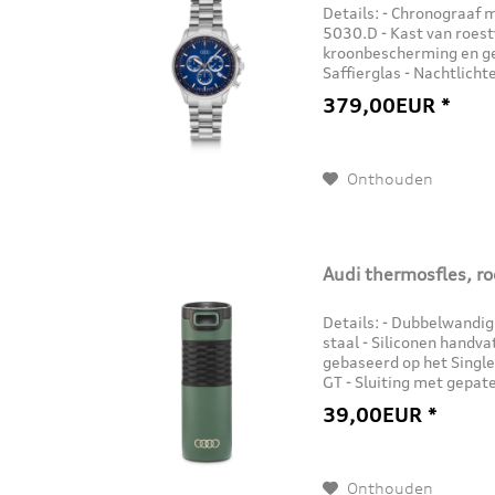
Details: - Chronograaf
5030.D - Kast van roest
kroonbescherming en ge
Saffierglas - Nachtlich
Super-LumiNova - Functi
379,00EUR *
Onthouden
Audi thermosfles, roe
Details: - Dubbelwandig
staal - Siliconen handv
gebaseerd op het Single
GT - Sluiting met gepa
technologie en drie stan
39,00EUR *
Onthouden