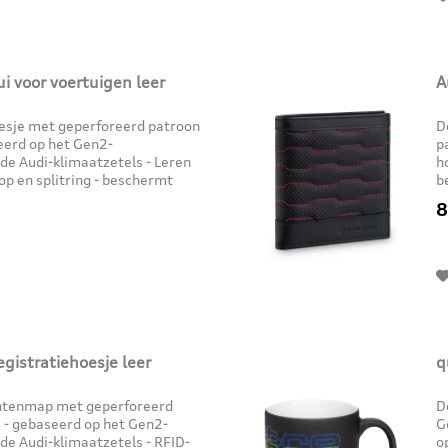
ui voor voertuigen leer
A
oesje met geperforeerd patroon
D
seerd op het Gen2-
p
de Audi-klimaatzetels - Leren
h
op en splitring - beschermt
b
 krassen en...
k
8
egistratiehoesje leer
q
entenmap met geperforeerd
D
s - gebaseerd op het Gen2-
G
de Audi-klimaatzetels - RFID-
o