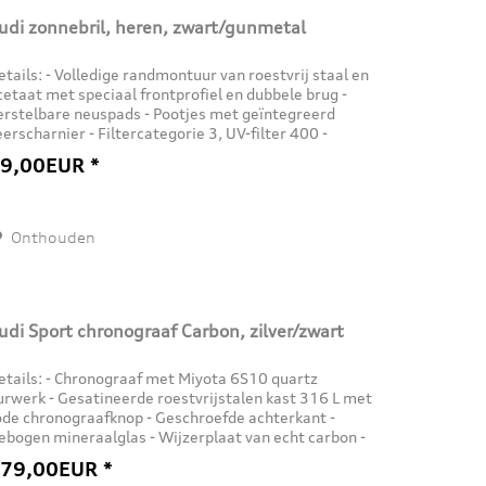
udi zonnebril, heren, zwart/gunmetal
etails: - Volledige randmontuur van roestvrij staal en
cetaat met speciaal frontprofiel en dubbele brug -
erstelbare neuspads - Pootjes met geïntegreerd
eerscharnier - Filtercategorie 3, UV-filter 400 -
clusief brillenkoker en...
9,00EUR *
Onthouden
udi Sport chronograaf Carbon, zilver/zwart
etails: - Chronograaf met Miyota 6S10 quartz
urwerk - Gesatineerde roestvrijstalen kast 316 L met
ode chronograafknop - Geschroefde achterkant -
ebogen mineraalglas - Wijzerplaat van echt carbon -
luorescerende wijzers, indexen en...
79,00EUR *