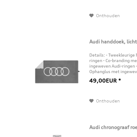
Onthouden
Audi handdoek, licht
Details: - Tweekleurig
ringen - Co-branding me
ingeweven Audi-ringen -
Ophanglus met ingeweve
80 x 150 cm (B x L) Mate
49,00EUR *
Onthouden
Audi chronograaf roes