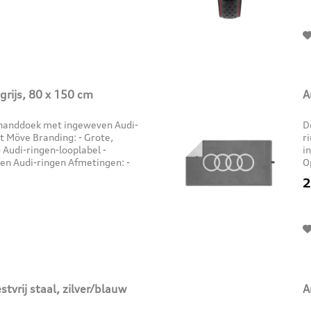
grijs, 80 x 150 cm
A
e handdoek met ingeweven Audi-
D
t Möve Branding: - Grote,
r
 Audi-ringen-looplabel -
i
n Audi-ringen Afmetingen: -
O
riaal: - 100%...
5
2
tvrij staal, zilver/blauw
A