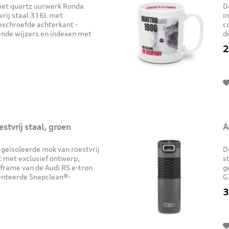
 met quartz uurwerk Ronda
D
vrij staal 316L met
i
schroefde achterkant -
c
tende wijzers en indexen met
d
es: chronograaf, centrale...
-
2
stvrij staal, groen
A
 geïsoleerde mok van roestvrij
D
at met exclusief ontwerp,
s
frame van de Audi RS e-tron
g
tenteerde Snapclean®-
G
den: open /...
t
3