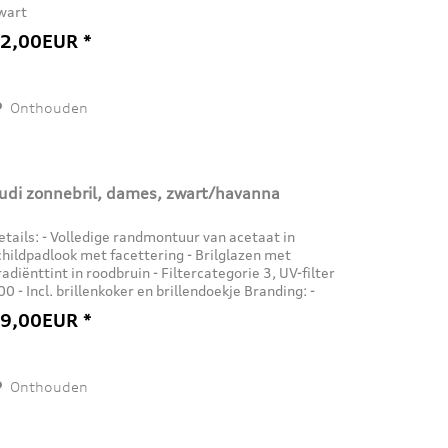
wart
2,00EUR *
Onthouden
udi zonnebril, dames, zwart/havanna
etails: - Volledige randmontuur van acetaat in
childpadlook met facettering - Brilglazen met
radiënttint in roodbruin - Filtercategorie 3, UV-filter
00 - Incl. brillenkoker en brillendoekje Branding: -
udi-ringen aan de buitenkant...
9,00EUR *
Onthouden