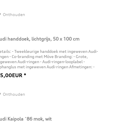
Onthouden
udi handdoek, lichtgrijs, 50 x 100 cm
etails: - Tweekleurige handdoek met ingeweven Audi-
ingen - Co-branding met Möve Branding: - Grote,
ngeweven Audi-ringen - Audi-ringen-looplabel -
phanglus met ingeweven Audi-ringen Afmetingen: -
0 x 100 cm (B x L) Materiaal: - 100%...
5,00EUR *
Onthouden
udi Kaipola `86 mok, wit