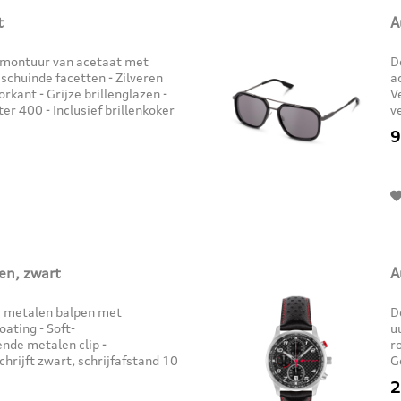
t
A
ndmontuur van acetaat met
D
eschuinde facetten - Zilveren
a
orkant - Grijze brillenglazen -
V
ter 400 - Inclusief brillenkoker
v
In
9
en, zwart
A
e metalen balpen met
D
ating - Soft-
u
nde metalen clip -
r
hrijft zwart, schrijfafstand 10
G
gen-gravure Materiaal: - Metaal
F
2