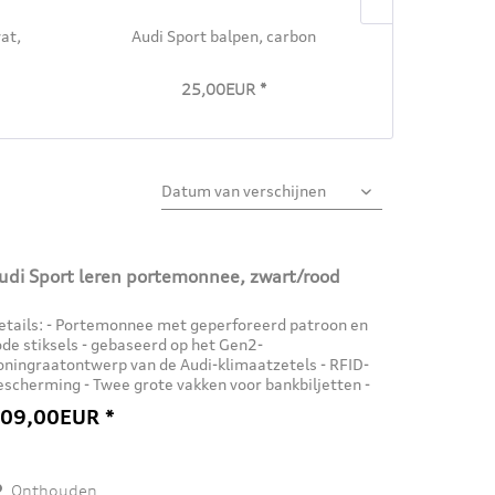
at,
Audi Sport balpen, carbon
Audi therm
25,00EUR *
udi Sport leren portemonnee, zwart/rood
etails: - Portemonnee met geperforeerd patroon en
ode stiksels - gebaseerd op het Gen2-
oningraatontwerp van de Audi-klimaatzetels - RFID-
escherming - Twee grote vakken voor bankbiljetten -
 kaartsleuven - Drie insteekvakken - Eén...
09,00EUR *
Onthouden