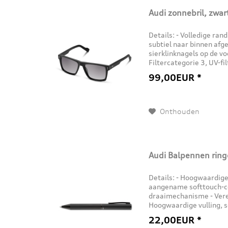
Audi zonnebril, zwar
Details: - Volledige ra
subtiel naar binnen afg
sierklinknagels op de vo
Filtercategorie 3, UV-fil
en brillendoekje...
99,00EUR *
Onthouden
Audi Balpennen ring
Details: - Hoogwaardig
aangename softtouch-co
draaimechanisme - Vere
Hoogwaardige vulling, sc
km Branding: - Audi-rin
22,00EUR *
Kleur:...