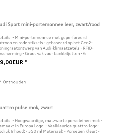
udi Sport mini-portemonnee leer, zwart/rood
etails: - Mini-portemonnee met geperforeerd
atroon en rode stiksels - gebaseerd op het Gen2-
oningraatontwerp van Audi-klimaatzetels - RFID-
escherming - Groot vak voor bankbiljetten - 6
aartsleuven - Twee steekvakken - Handgemaakt in...
9,00EUR *
Onthouden
uattro pulse mok, zwart
etails: - Hoogwaardige, matzwarte porseleinen mok -
emaakt in Europa Logo: - Veelkleurige quattro-logo-
pdruk Inhoud: - 350 ml Materiaal: - Porselein Kleur: -