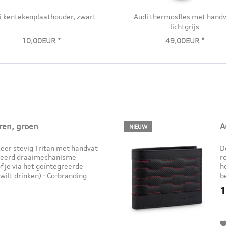
i kentekenplaathouder, zwart
Audi thermosfles met handv
lichtgrijs
10,00EUR *
49,00EUR *
eren, groen
A
NIEUW
 zeer stevig Tritan met handvat
D
nteerd draaimechanisme
r
f je via het geïntegreerde
h
t wilt drinken) - Co-branding
b
 -...
7
1