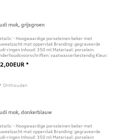
udi mok, grijsgroen
etails: - Hoogwaardige porseleinen beker met
luweelzacht mat oppervlak Branding: gegraveerde
udi-ringen Inhoud: 350 ml Materiaal: porselein
nderhoudsvoorschriften: vaatwasserbestendig Kleur:
rijs-groen
2,00EUR *
Onthouden
udi mok, donkerblauw
etails: - Hoogwaardige porseleinen beker met
luweelzacht mat oppervlak Branding: gegraveerde
udi-ringen Inhoud: 350 ml Materiaal: porselein