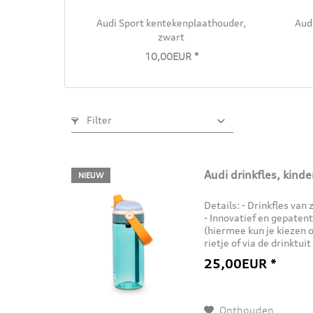
Audi Sport kentekenplaathouder,
Aud
zwart
10,00EUR *
Filter
Audi drinkfles, kind
NIEUW
Details: - Drinkfles van
- Innovatief en gepate
(hiermee kun je kiezen o
rietje of via de drinktui
met Kambukka Branding:
25,00EUR *
Onthouden