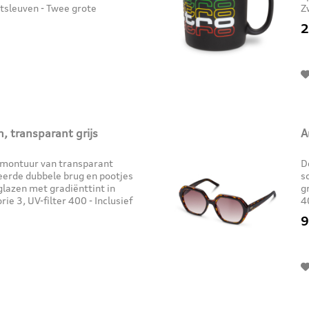
tsleuven - Twee grote
Z
vak (ca. 7,5 x 11 cm,...
2
n, transparant grijs
A
ndmontuur van transparant
D
erde dubbele brug en pootjes
s
lglazen met gradiënttint in
g
rie 3, UV-filter 400 - Inclusief
4
A
9