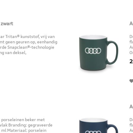
, zwart
A
r Tritan® kunststof, vrij van
D
emt geen geuren op, eenhandig
f
rde Snapclean®-technologie
A
ng van deksel,
O
o-branding met...
G
2
A
e porseleinen beker met
D
vlak Branding: gegraveerde
f
 ml Materiaal: porselein
A