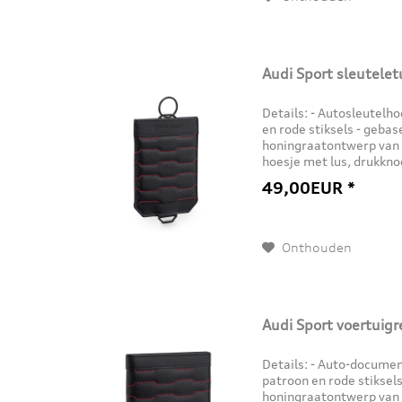
Audi Sport sleutelet
Details: - Autosleutelh
en rode stiksels - geba
honingraatontwerp van 
hoesje met lus, drukkno
voertuig-/sleutels tegen
49,00EUR *
Onthouden
Audi Sport voertuigr
Details: - Auto-docum
patroon en rode stiksel
honingraatontwerp van 