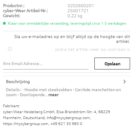
Productnr.:
3202600201
cyber-Wear Artikel-Nr.:
25001721
Gewicht:
0,22 kg
Klaar voor onmiddellijke verzending, leveringstijd circa 1-3 werkdagen
Sla uw e-mailadres op en blijf altijd op de hoogte van dit
artikel.
zodra het artikel weer op voorraad is
Opslaan
Beschrijving
Details: - Hoodie met steekzakken - Geribde manchetten en
zoom - Doorlopende...
meer
Fabrikant:
cyber-Wear Heidelberg GmbH, Elsa-Brändström-Str. 4, 68229
Mannheim, Deutschland, Info@mycybergroup.com,
https://mycybergroup.com, +49 621 30 983 0