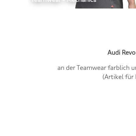
Teamwear - Mechanics  
Audi Revo
an der Teamwear farblich u
(Artikel fü