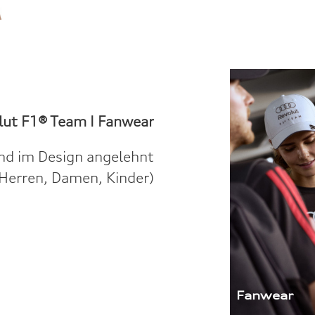
lut F1® Team I
Fanwear
nd im Design angelehnt
r Herren, Damen, Kinder)
Fanwear  