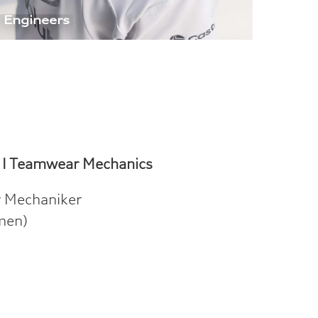
 Engineers 
 I
Teamwear Mechanics
r Mechaniker
amen)