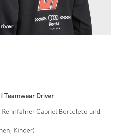
river 
 I
Teamwear Driver
r Rennfahrer Gabriel Bortoleto und
men, Kinder)