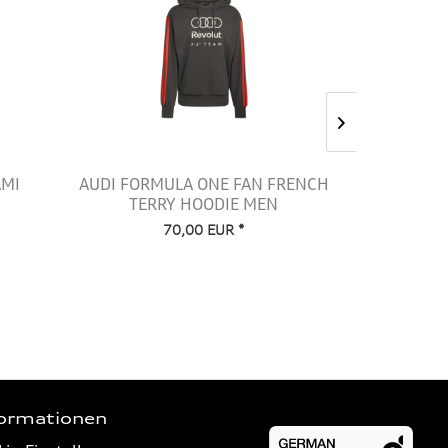
AMI
AUDI FORMULA ONE FAN FRENCH
AUDI 
TERRY HOODIE MEN
GRAP
70,00 EUR *
formationen