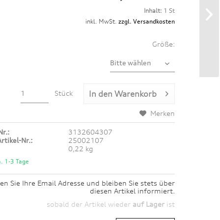
Inhalt:
1 St
inkl. MwSt.
zzgl. Versandkosten
Größe:
Stück
In den
Warenkorb
Merken
Nr.:
3132604307
rtikel-Nr.:
25002107
0,22 kg
a. 1-3 Tage
en Sie Ihre Email Adresse und bleiben Sie stets über
diesen Artikel informiert.
sobald der Artikel wieder
auf Lager
ist