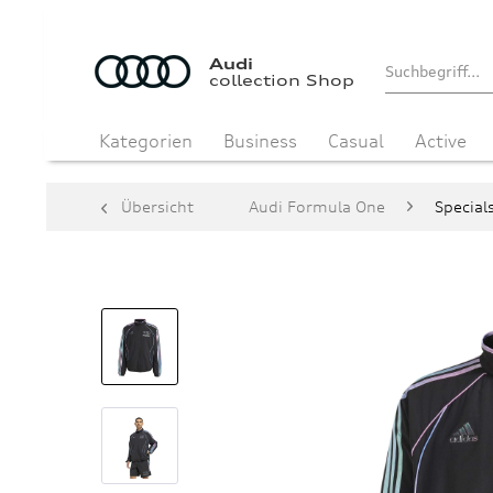
Audi
collection Shop
Kategorien
Business
Casual
Active
Übersicht
Audi Formula One
Special