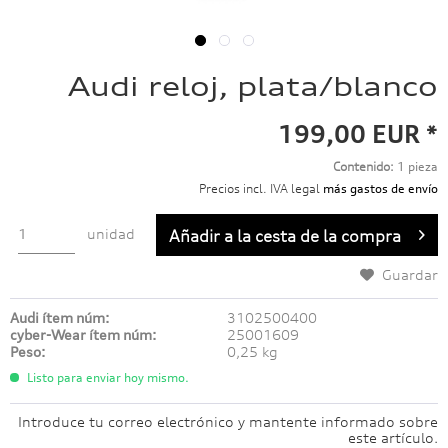
Audi reloj, plata/blanco
199,00 EUR *
Contenido:
1 pieza
Precios incl. IVA legal
más gastos de envío
unidad
Añadir a
la cesta de la compra
Guardar
Audi ítem núm:
3102500400
cyber-Wear ítem núm:
25001609
Peso:
0,25 kg
Listo para enviar hoy mismo.
Introduce tu correo electrónico y mantente informado sobre
este artículo.