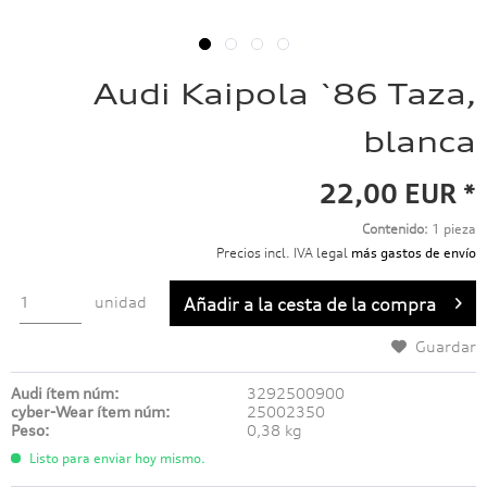
Audi Kaipola `86 Taza,
blanca
22,00 EUR *
Contenido:
1 pieza
Precios incl. IVA legal
más gastos de envío
unidad
Añadir a
la cesta de la compra
Guardar
Audi ítem núm:
3292500900
cyber-Wear ítem núm:
25002350
Peso:
0,38 kg
Listo para enviar hoy mismo.