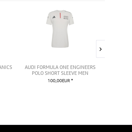
ANICS
AUDI FORMULA ONE ENGINEERS
AUDI FO
POLO SHORT SLEEVE MEN
PADD
100,00EUR *