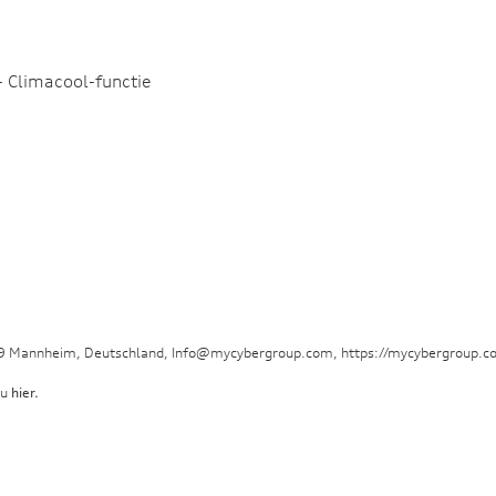
- Climacool-functie
29 Mannheim, Deutschland, Info@mycybergroup.com, https://mycybergroup.c
 u
hier.