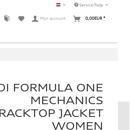
Service/hulp
NL
Mijn account
0,00EUR *
DI FORMULA ONE
MECHANICS
RACKTOP JACKET
WOMEN