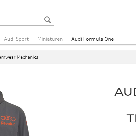
Audi Sport
Miniaturen
Audi Formula One
amwear Mechanics
AU
T