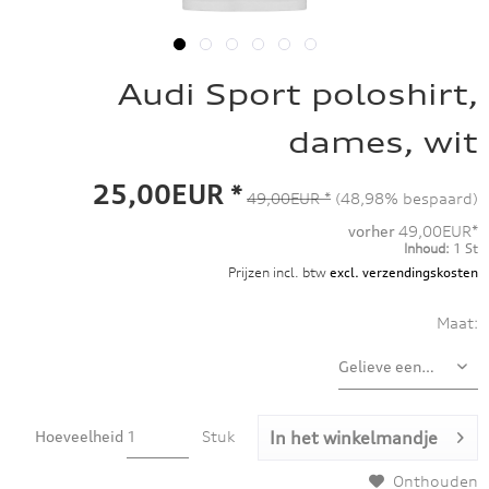
Audi Sport poloshirt,
dames, wit
25,00EUR *
49,00EUR *
(48,98% bespaard)
vorher
49,00EUR*
Inhoud:
1 St
Prijzen incl. btw
excl. verzendingskosten
Maat:
Hoeveelheid
Stuk
In het winkelmandje
Onthouden