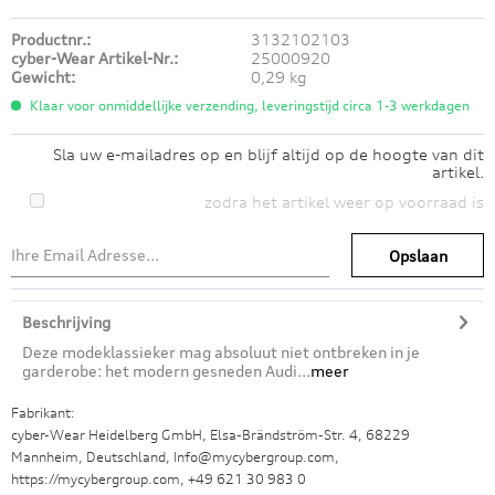
Productnr.:
3132102103
cyber-Wear Artikel-Nr.:
25000920
Gewicht:
0,29 kg
Klaar voor onmiddellijke verzending, leveringstijd circa 1-3 werkdagen
Sla uw e-mailadres op en blijf altijd op de hoogte van dit
artikel.
zodra het artikel weer op voorraad is
Opslaan
Beschrijving
Deze modeklassieker mag absoluut niet ontbreken in je
garderobe: het modern gesneden Audi...
meer
Fabrikant:
cyber-Wear Heidelberg GmbH, Elsa-Brändström-Str. 4, 68229
Mannheim, Deutschland, Info@mycybergroup.com,
https://mycybergroup.com, +49 621 30 983 0